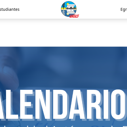
studiantes
Egr