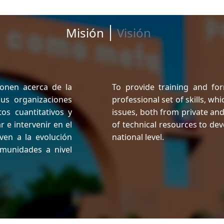
Misión
Visión
ionen acerca de la
To provide training and fo
sus organizaciones
professional set of skills, wh
os cuantitativos y
issues, both from private and p
 e intervenir en el
of technical resources to dev
ven a la evolución
national level.
omunidades a nivel