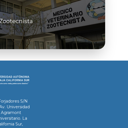
 Zootecnista
Forjadores S/N
 Av. Universidad
ix Agramont
iversitario. La
lifornia Sur,