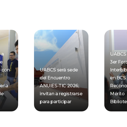
 a
UABCS 
de
3er For
o con
UABCS será sede
Interbib
del Encuentro
en BCS 
eria
ANUIES-TIC 2026;
Recono
de
invitan a registrarse
Mérito
para participar
Bibliot