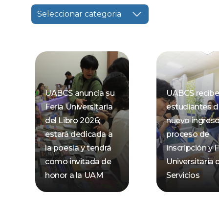
Seleccionar categoria
UABCS anuncia su
UABCS recibe
Feria Universitaria
estudiantes 
del Libro 2026;
nuevo ingres
estará dedicada a
proceso de
la poesía y tendrá
inscripción y F
como invitada de
Universitaria 
honor a la UAM
Servicios