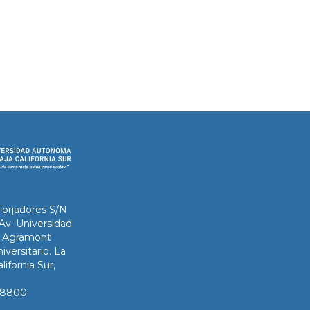
Forjadores S/N
 Av. Universidad
ix Agramont
iversitario. La
lifornia Sur,
3-8800