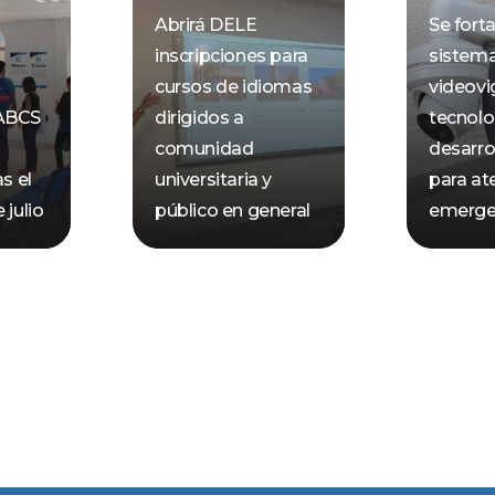
Abrirá DELE
Se forta
inscripciones para
sistem
cursos de idiomas
videovi
ABCS
dirigidos a
tecnolo
comunidad
desarro
s el
universitaria y
para at
 julio
público en general
emerge