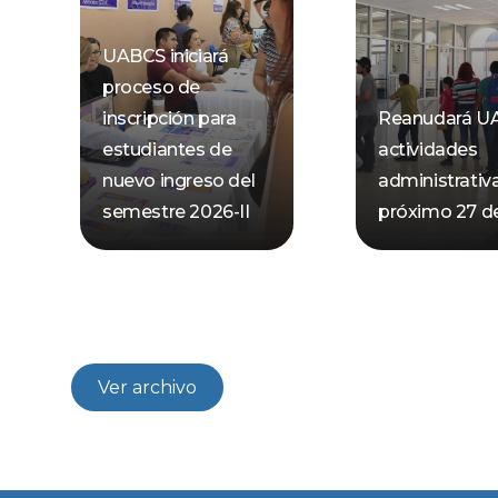
UABCS iniciará
proceso de
inscripción para
Reanudará U
estudiantes de
actividades
nuevo ingreso del
administrativa
semestre 2026-II
próximo 27 de
Ver archivo