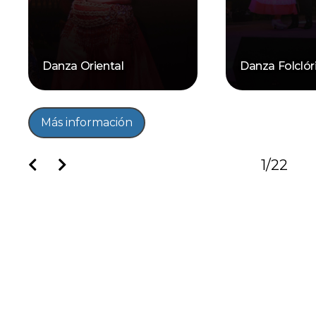
Danza Oriental
Danza Folclór
Más información
1
/
22