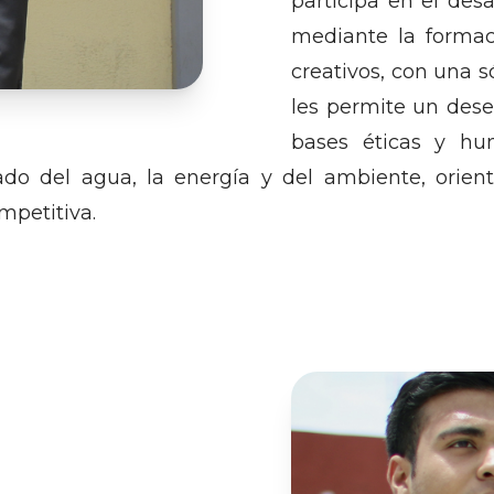
participa en el desa
mediante la formaci
creativos, con una s
les permite un dese
bases éticas y hu
do del agua, la energía y del ambiente, orient
petitiva.