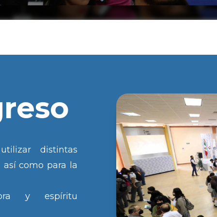
greso
ilizar distintas
 así como para la
dora y espíritu