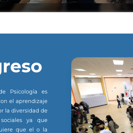
greso
de Psicología es
con el aprendizaje
or la diversidad de
 sociales ya que
iere que el o la