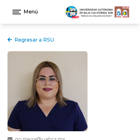
Menú
Regresar a RSU
go.meza@uabcs.mx