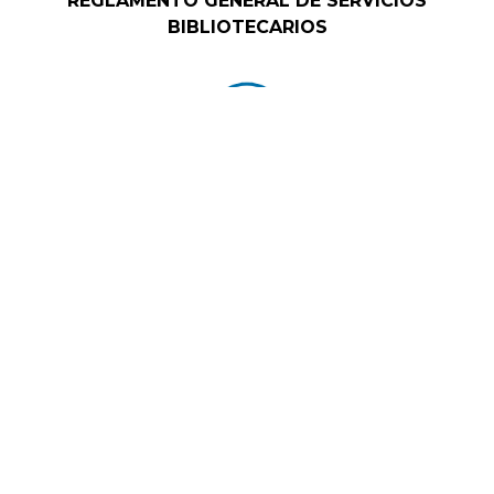
REGLAMENTO GENERAL DE SERVICIOS
BIBLIOTECARIOS
LINEAMIENTOS DE CENTROS DE CÓMPUTO
CÓDIGO DE ÉTICA