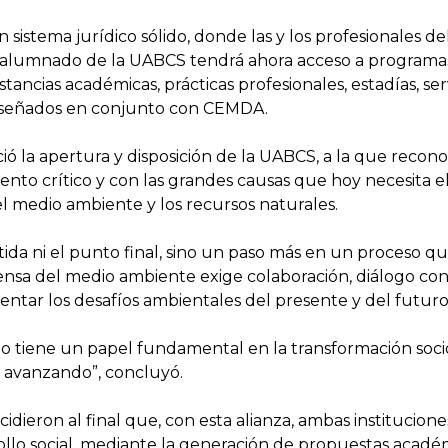
un sistema jurídico sólido, donde las y los profesionales 
l alumnado de la UABCS tendrá ahora acceso a programas
tancias académicas, prácticas profesionales, estadías, serv
 diseñados en conjunto con CEMDA.
ció la apertura y disposición de la UABCS, a la que rec
o crítico y con las grandes causas que hoy necesita el pa
el medio ambiente y los recursos naturales.
ida ni el punto final, sino un paso más en un proceso q
ensa del medio ambiente exige colaboración, diálogo co
entar los desafíos ambientales del presente y del futuro
iene un papel fundamental en la transformación socioa
ir avanzando”, concluyó.
idieron al final que, con esta alianza, ambas instituci
arrollo social, mediante la generación de propuestas acad