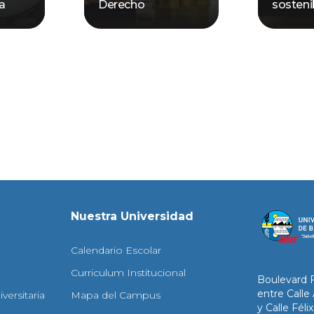
ca
Derecho
sosteni
Nuestra Universidad
Calendario Escolar
Curriculum Institucional
Boulevard 
entre Calle
versitaria
Mapa del Campus
y Calle Fél