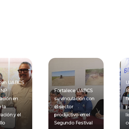
ecen UABCS
U
ANP
Fortalece UABCS
R
ación en
su vinculación con
f
 la
el sector
p
ación y el
productivo en el
l
llo
Segundo Festival
c