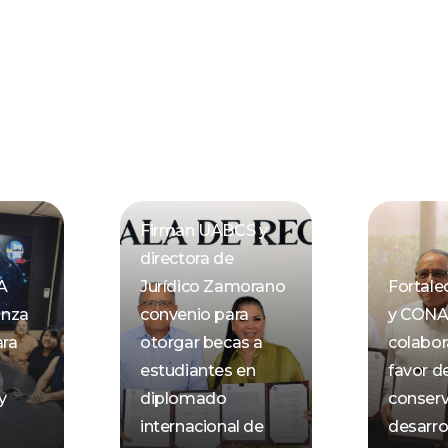
Firman UABCS y
directora de
A
Jurídico Zamorano
Fortal
anza
convenio para
y CON
ara
otorgar becas a
colabor
estudiantes en
favor de
y
diplomado
conserv
internacional de
desarro