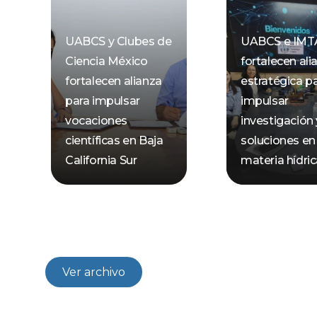
UABCS y Clubes de
UABCS e IMT
Ciencia México
fortalecen ali
fortalecen alianza
estratégica p
para impulsar
impulsar
vocaciones
investigación 
científicas en Baja
soluciones en
California Sur
materia hídri
Ver archivo