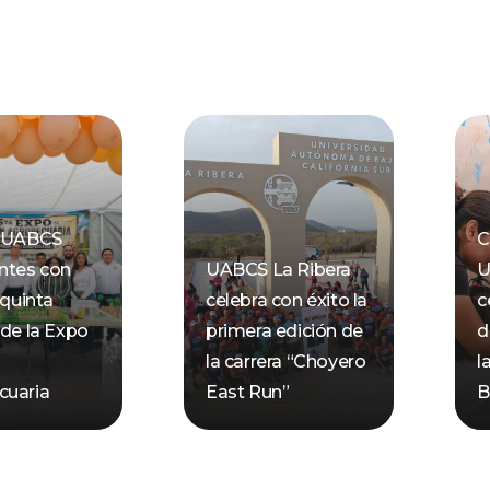
a UABCS
C
ntes con
UABCS La Ribera
U
 quinta
celebra con éxito la
c
 de la Expo
primera edición de
d
n
la carrera “Choyero
l
cuaria
East Run”
B