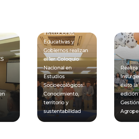
Instituciones
Educativas y
Gobiernos realizan
CS
el 1er. Coloquio
Nacional en
Realiz
Estudios
Insurge
Socioecológicos:
éxito la
 en
Conocimiento,
edición
territorio y
Gestió
sustentabilidad
Agrope