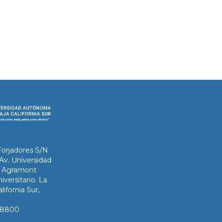
Forjadores S/N
 Av. Universidad
ix Agramont
iversitario. La
lifornia Sur,
3-8800