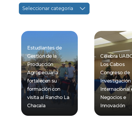
Seleccionar categoria
Estudiantes de
Gestión de la
Celebra UAB
Producción
Los Cabos
Agropecuaria
Congreso de
fortalecen su
Investigación
formación con
Internacional
visita al Rancho La
Negocios e
Chacala
Innovación