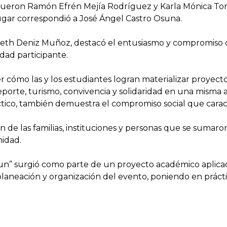
s fueron Ramón Efrén Mejía Rodríguez y Karla Mónica To
lugar correspondió a José Ángel Castro Osuna.
abeth Deniz Muñoz, destacó el entusiasmo y compromiso
dad participante.
 cómo las y los estudiantes logran materializar proyect
eporte, turismo, convivencia y solidaridad en una misma 
ico, también demuestra el compromiso social que caract
ón de las familias, instituciones y personas que se sumaro
nidad.
un” surgió como parte de un proyecto académico aplica
 planeación y organización del evento, poniendo en práct