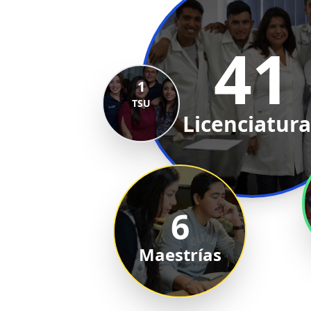
41
1
TSU
Licenciatura
6
Maestrías