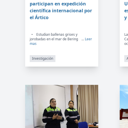
participan en expedición
U
científica internacional por
e
el Ártico
y
• Estudian ballenas grises y
La
jorobadas en el mar de Bering ...
Leer
Ca
mas
oc
Investigación