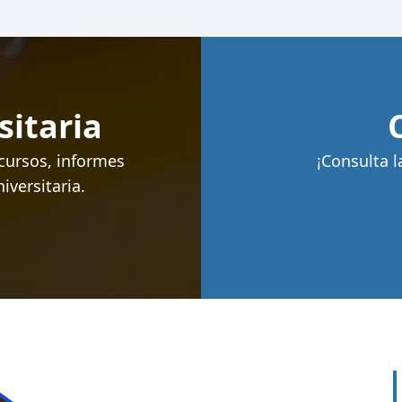
itaria
 cursos, informes
¡Consulta l
versitaria.