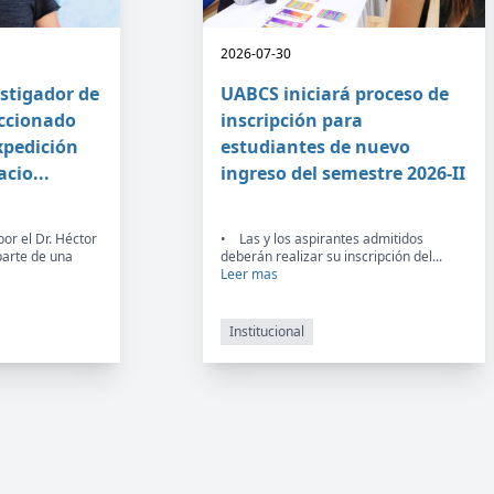
2026-07-30
estigador de
UABCS iniciará proceso de
eccionado
inscripción para
xpedición
estudiantes de nuevo
acio...
ingreso del semestre 2026-II
por el Dr. Héctor
• Las y los aspirantes admitidos
parte de una
deberán realizar su inscripción del...
Leer mas
Institucional