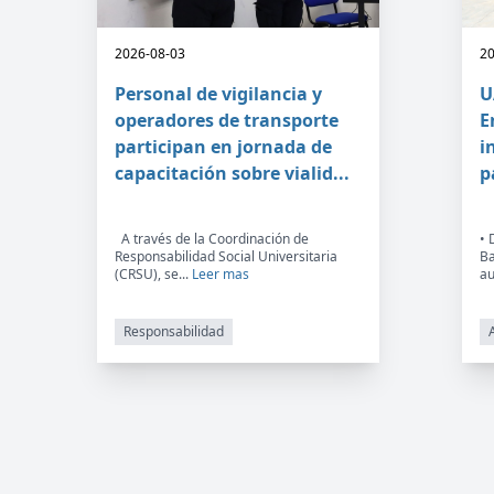
2026-08-03
20
Personal de vigilancia y
U
operadores de transporte
E
participan en jornada de
i
capacitación sobre vialid...
p
A través de la Coordinación de
• 
Responsabilidad Social Universitaria
Ba
(CRSU), se...
Leer mas
au
Responsabilidad