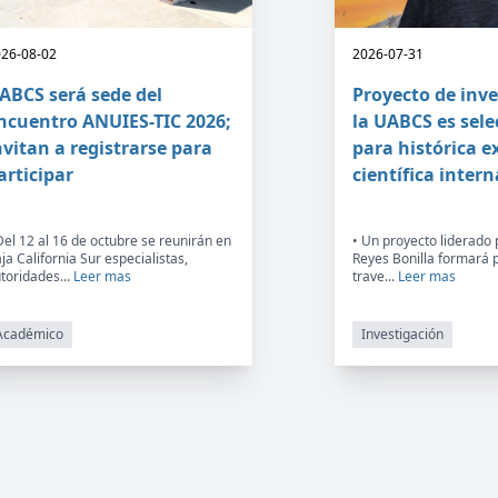
26-08-02
2026-07-31
ABCS será sede del
Proyecto de inv
ncuentro ANUIES-TIC 2026;
la UABCS es sel
nvitan a registrarse para
para histórica e
articipar
científica intern
Del 12 al 16 de octubre se reunirán en
• Un proyecto liderado 
ja California Sur especialistas,
Reyes Bonilla formará 
toridades...
Leer mas
trave...
Leer mas
Académico
Investigación