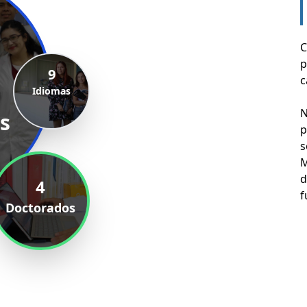
C
p
9
c
Idiomas
N
s
p
s
M
d
4
f
Doctorados