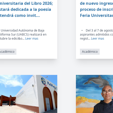
niversitaria del Libro 2026;
de nuevo ingres
stará dedicada a la poesía
proceso de inscr
 tendrá como invit...
Feria Universitar
 Universidad Autónoma de Baja
• Del 3 al 7 de agosto,
lifornia Sur (UABCS) realizará en
aspirantes admitidos c
tubre la edici&o...
Leer mas
regist...
Leer mas
Académico
Académico